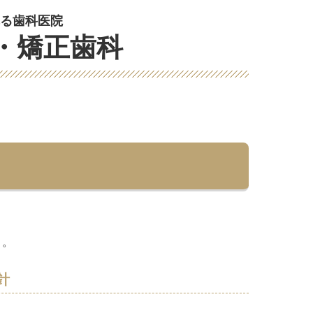
る歯科医院
・矯正歯科
す。
針