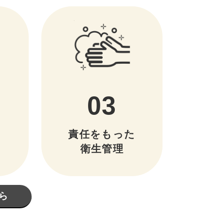
03
責任をもった
衛生管理
ら